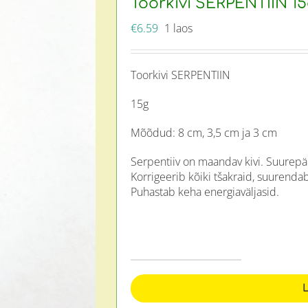
Toorkivi SERPENTIIN 1
€
6.59
1 laos
Toorkivi SERPENTIIN
15g
Mõõdud: 8 cm, 3,5 cm ja 3 cm
Serpentiiv on maandav kivi. Suurepä
Korrigeerib kõiki tšakraid, suurendab
Puhastab keha energiaväljasid.
Toorkivi
SERPENTIIN
15g