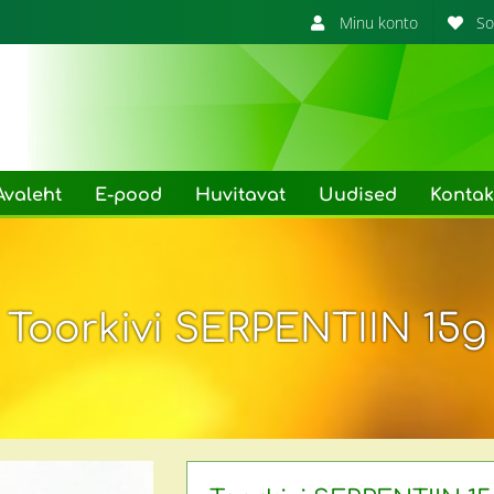
Minu konto
So
Avaleht
E-pood
Huvitavat
Uudised
Kontak
Toorkivi SERPENTIIN 15g