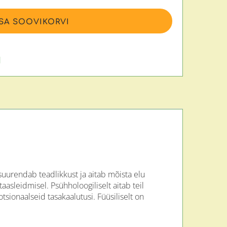
ISA SOOVIKORVI
d
suurendab teadlikkust ja aitab mõista elu
sleidmisel. Psühholoogiliselt aitab teil
sionaalseid tasakaalutusi. Füüsiliselt on