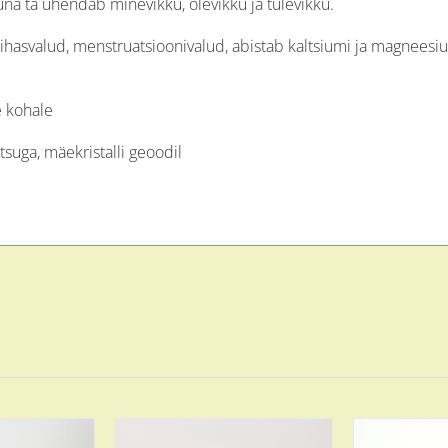
una ta ühendab minevikku, olevikku ja tulevikku.
 lihasvalud, menstruatsioonivalud, abistab kaltsiumi ja magnees
e kohale
itsuga, mäekristalli geoodil