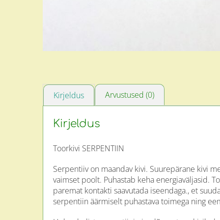
Arvustused (0)
Kirjeldus
Kirjeldus
Toorkivi SERPENTIIN
Serpentiiv on maandav kivi. Suurepärane kivi med
vaimset poolt. Puhastab keha energiaväljasid. T
paremat kontakti saavutada iseendaga., et suudak
serpentiin äärmiselt puhastava toimega ning ee