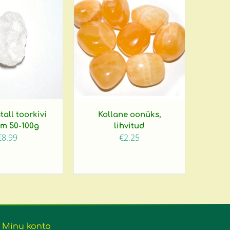
all toorkivi
Kollane oonüks,
cm 50-100g
lihvitud
€
8.99
€
2.25
Minu konto