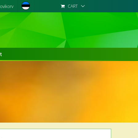
CART
ovikorv
t