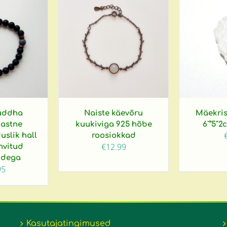
Buddha
Naiste käevõru
Mäekrist
lastne
kuukiviga 925 hõbe
6`”5″2
uslik hall
roosiokkad
€
12.99
ihvitud
idega
95
Kasutajatingimused