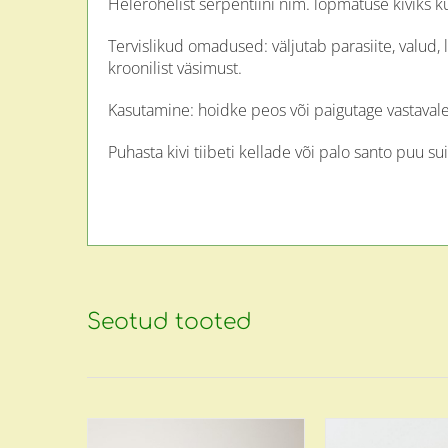
Helerohelist serpentiini nim. lõpmatuse kiviks k
Tervislikud omadused: väljutab parasiite, valud,
kroonilist väsimust.
Kasutamine: hoidke peos või paigutage vastaval
Puhasta kivi tiibeti kellade või palo santo puu su
Seotud tooted