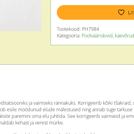
kogus
L
Tootekood:
PH7984
Kategooria:
Poolvääriskivid, käevõru
itatsiooniks ja vaimseks rännakuks. Korrigeerib kõiki tšakraid, 
oob esile möödunud elude mälestused ning annab tuge tarkuse taa
site paremini oma elu juhtida. See korrigeerib vaimseid ja emot
maldab kehast ja verest mürke.