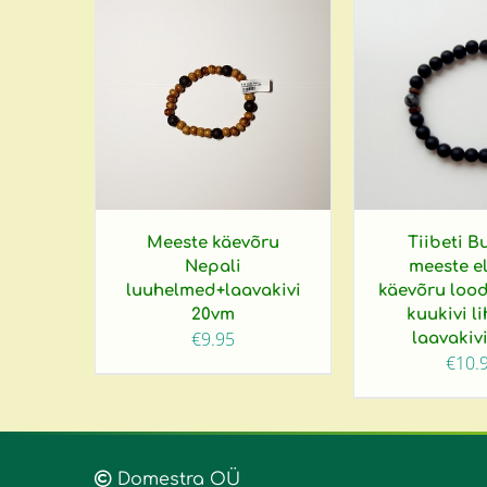
Meeste käevõru
Tiibeti 
Nepali
meeste e
luuhelmed+laavakivi
käevõru lood
20vm
kuukivi l
€
9.95
laavakiv
€
10.
Domestra OÜ