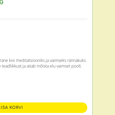
5g
rane kivi meditatsiooniks ja vaimseks rännakuks.
 teadlikkust ja aitab mõista elu vaimset poolt.
LISA KORVI