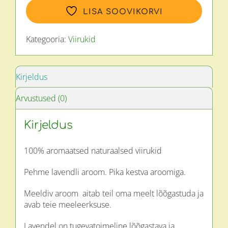
kogus
LISA SOOVIKORVI
Kategooria:
Viirukid
Kirjeldus
Arvustused (0)
Kirjeldus
100% aromaatsed naturaalsed viirukid
Pehme lavendli aroom. Pika kestva aroomiga.
Meeldiv aroom aitab teil oma meelt lõõgastuda ja
avab teie meeleerksuse.
Lavendel on tugevatoimeline lõõgastava ja