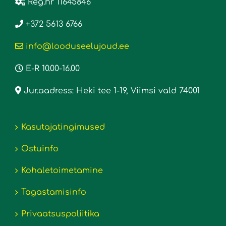
Reg.nr 11645846
+372 5613 6766
info@looduseelujoud.ee
E-R 10.00-16.00
Jur.aadress: Heki tee 1-19, Viimsi vald 74001
Kasutajatingimused
Ostuinfo
Kohaletoimetamine
Tagastamisinfo
Privaatsuspoliitika