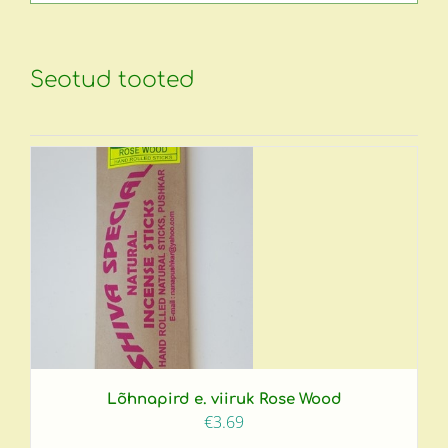
Seotud tooted
Lõhnapird e. viiruk Rose Wood
€
3.69