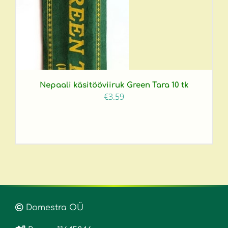
Nepaali käsitööviiruk Green Tara 10 tk
€
3.59
Domestra OÜ