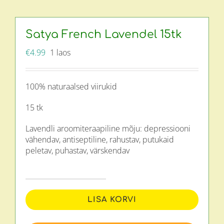
Satya French Lavendel 15tk
€
4.99
1 laos
100% naturaalsed viirukid
15 tk
Lavendli aroomiteraapiline mõju: depressiooni
vähendav, antiseptiline, rahustav, putukaid
peletav, puhastav, värskendav
Satya
French
LISA KORVI
Lavendel
15tk