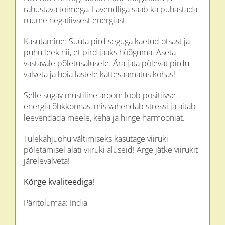
rahustava toimega. Lavendliga saab ka puhastada
ruume negatiivsest energiast
Kasutamine: Süüta pird seguga kaetud otsast ja
puhu leek nii, et pird jääks hõõguma. Aseta
vastavale põletusalusele. Ära jäta põlevat pirdu
valveta ja hoia lastele kättesaamatus kohas!
Selle sügav müstiline aroom loob positiivse
energia õhkkonnas, mis vähendab stressi ja aitab
leevendada meele, keha ja hinge harmooniat.
Tulekahjuohu vältimiseks kasutage viiruki
põletamisel alati viiruki aluseid! Ärge jätke viirukit
järelevalveta!
Kõrge kvaliteediga!
Päritolumaa: India