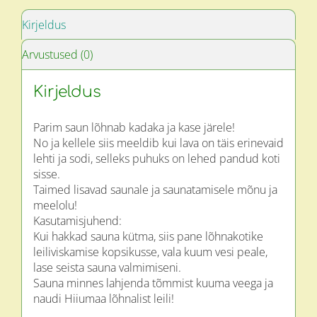
Kirjeldus
Arvustused (0)
Kirjeldus
Parim saun lõhnab kadaka ja kase järele!
No ja kellele siis meeldib kui lava on täis erinevaid
lehti ja sodi, selleks puhuks on lehed pandud koti
sisse.
Taimed lisavad saunale ja saunatamisele mõnu ja
meelolu!
Kasutamisjuhend:
Kui hakkad sauna kütma, siis pane lõhnakotike
leiliviskamise kopsikusse, vala kuum vesi peale,
lase seista sauna valmimiseni.
Sauna minnes lahjenda tõmmist kuuma veega ja
naudi Hiiumaa lõhnalist leili!