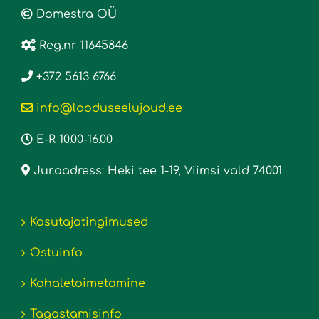
Domestra OÜ
Reg.nr 11645846
+372 5613 6766
info@looduseelujoud.ee
E-R 10.00-16.00
Jur.aadress: Heki tee 1-19, Viimsi vald 74001
Kasutajatingimused
Ostuinfo
Kohaletoimetamine
Tagastamisinfo