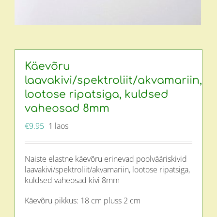
Käevõru
laavakivi/spektroliit/akvamariin,
lootose ripatsiga, kuldsed
vaheosad 8mm
€
9.95
1 laos
Naiste elastne käevõru erinevad poolvääriskivid
laavakivi/spektroliit/akvamariin, lootose ripatsiga,
kuldsed vaheosad kivi 8mm
Käevõru pikkus: 18 cm pluss 2 cm