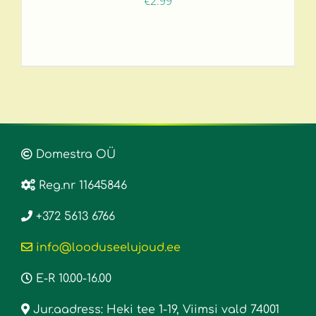
€
2.99
Domestra OÜ
Reg.nr 11645846
+372 5613 6766
info@looduseelujoud.ee
E-R 10.00-16.00
Jur.aadress: Heki tee 1-19, Viimsi vald 74001