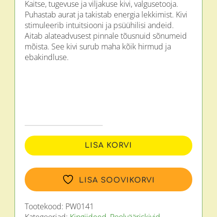
Kaitse, tugevuse ja viljakuse kivi, valgusetooja.
Puhastab aurat ja takistab energia lekkimist. Kivi
stimuleerib intuitsiooni ja psüühilisi andeid.
Aitab alateadvusest pinnale tõusnuid sõnumeid
mõista. See kivi surub maha kõik hirmud ja
ebakindluse.
Käevõru
laavakivi/spektroliit/akvamariin,
LISA KORVI
lootose
ripatsiga,
kuldsed
LISA SOOVIKORVI
vaheosad
8mm
kogus
Tootekood:
PW0141
Kategooriad:
Kingiideed
,
Poolvääriskivid,