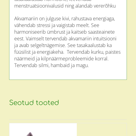
menstruatsioonivalusid ning alandab vererõhku
Akvamariin on julguse kivi, rahustava energiaga,
vähendab stressi ja vaigistab meelt. See
harmoniseerib ümbrust ja kaitseb saasteainete
eest. Vaimselt tervendab akvamariin intuitsiooni
ja avab selgeltnägemise. See tasakaalustab ka
füüsilist ja energiakeha. Tervendab kurku, paistes
näärmeid ja kilpnäärmeprobleemide korral.
Tervendab silmi, hambaid ja magu.
Seotud tooted