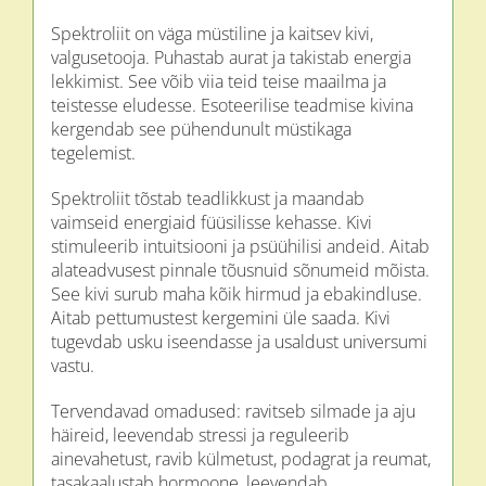
Spektroliit on väga müstiline ja kaitsev kivi,
valgusetooja. Puhastab aurat ja takistab energia
lekkimist. See võib viia teid teise maailma ja
teistesse eludesse. Esoteerilise teadmise kivina
kergendab see pühendunult müstikaga
tegelemist.
Spektroliit tõstab teadlikkust ja maandab
vaimseid energiaid füüsilisse kehasse. Kivi
stimuleerib intuitsiooni ja psüühilisi andeid. Aitab
alateadvusest pinnale tõusnuid sõnumeid mõista.
See kivi surub maha kõik hirmud ja ebakindluse.
Aitab pettumustest kergemini üle saada. Kivi
tugevdab usku iseendasse ja usaldust universumi
vastu.
Tervendavad omadused: ravitseb silmade ja aju
häireid, leevendab stressi ja reguleerib
ainevahetust, ravib külmetust, podagrat ja reumat,
tasakaalustab hormoone, leevendab