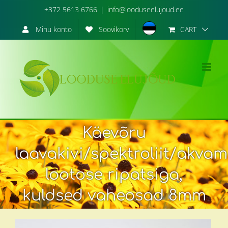
Skip
+372 5613 6766
|
info@looduseelujoud.ee
to
content
CART
Minu konto
Soovikorv
Käevõru
laavakivi/spektroliit/akvam
lootose ripatsiga,
kuldsed vaheosad 8mm