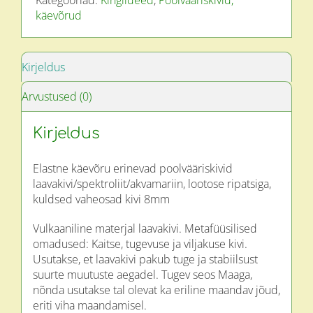
käevõrud
Kirjeldus
Arvustused (0)
Kirjeldus
Elastne käevõru erinevad poolvääriskivid
laavakivi/spektroliit/akvamariin, lootose ripatsiga,
kuldsed vaheosad kivi 8mm
Vulkaaniline materjal laavakivi. Metafüüsilised
omadused: Kaitse, tugevuse ja viljakuse kivi.
Usutakse, et laavakivi pakub tuge ja stabiilsust
suurte muutuste aegadel. Tugev seos Maaga,
nõnda usutakse tal olevat ka eriline maandav jõud,
eriti viha maandamisel.